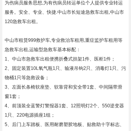
为伤病员服务思想,为有伤病员转运单位个人提供专业转运
服务。安全、专业、快捷.中山市长短途急救车出租,中山市
120急救车出租。
中山市租赁999救护车,专业救治车租用,重症监护车租用等
急救车出租,运输型急救车基本标配：
1、中山市急救车出租便携折叠式担架1件、医柜1件；
2、固定装置10L氧气瓶1只、输液吊钩2只、消毒灯1只、污
物桶1只等急救设备；
3、左面长条椅软座垫、软靠背和安全带1套、中间隔带滑
窗1套；
4、前顶装全蓝警灯警报器1套、12照明灯2个、550逆变器
1只、220电源插座1组；
5、后门上车踏板、医用耐磨塑胶地板、贴救助十字标志、