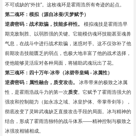
不可或缺的“外挂”。这枚魂环是霍雨浩所有奇迹的起点。
第二魂环：模拟（源自冰蚕/天梦赋予）
逆袭密码：战术欺骗，技能多样性。
模拟魂技是霍雨浩早
期克敌制胜、以弱胜强的关键。它能模仿魂环技能甚至魂兽
气息，在战斗中进行战术欺骗，迷惑对手。这不仅弥补了他
前期攻击技能匮乏的弱点，也极大地丰富了他的战术选择，
使他能够灵活应对各种局面，将辅助武魂玩出了花。
第三魂环：四十万年·冰帝（冰碧帝皇蝎 - 冰属性）
逆袭密码：属性融合，质变攻击。
冰帝带来的极致之冰属
性，是霍雨浩战斗力的第一次
质变
。它赋予了霍雨浩强大的
强攻和控制能力（如永冻之域、冰皇护体、帝掌帝剑等），
彻底改变了灵眸武魂缺乏直接攻击手段的局面。冰与精神的
结合，形成了霍雨浩独特的战斗体系——精神控制与极致之
冰强攻相辅相成。