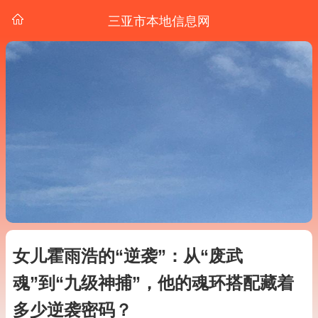
三亚市本地信息网
女儿霍雨浩的“逆袭”：从“废武
魂”到“九级神捕”，他的魂环搭配藏着
多少逆袭密码？