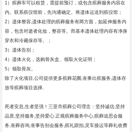
1）殡葬车可以租赁，需提前预订，或包含殡葬服务内容在
内。联系殡仪馆前，先沟通确定。将遗体运送到殡仪馆；
2）遗体整容,遗体处理的殡葬服务有两方面，如延伸服务内
容，包含对逝者化妆，整容等。而基本遗体处理内容有净身
穿衣和冷藏保存等。；
3）遗体告别；
4）遗体火化，选购骨灰盒、领取火化证明；
5）领取骨灰。
除了火化项目,公司提供更多殡葬花圈,丧事出殡服务,遗体存
放等殡葬项目选择.
死者安息,生者坚强！三亚市殡葬公司理念：坚持诚信,坚持
品质,坚持服务,坚持爱心.正规殡葬服务中心,殡葬追思会服
务,丧葬咨询,丧事告别会服务,殡礼跟拍,灵车接运等葬礼收费