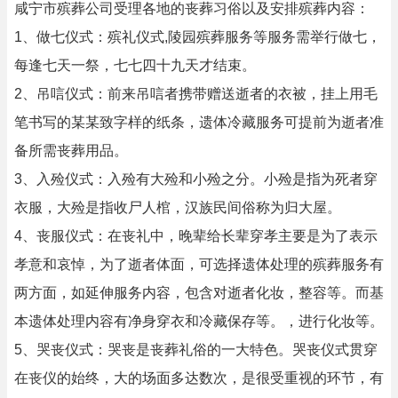
咸宁市殡葬公司受理各地的丧葬习俗以及安排殡葬内容：
1、做七仪式：殡礼仪式,陵园殡葬服务等服务需举行做七，
每逢七天一祭，七七四十九天才结束。
2、吊唁仪式：前来吊唁者携带赠送逝者的衣被，挂上用毛
笔书写的某某致字样的纸条，遗体冷藏服务可提前为逝者准
备所需丧葬用品。
3、入殓仪式：入殓有大殓和小殓之分。小殓是指为死者穿
衣服，大殓是指收尸人棺，汉族民间俗称为归大屋。
4、丧服仪式：在丧礼中，晚辈给长辈穿孝主要是为了表示
孝意和哀悼，为了逝者体面，可选择遗体处理的殡葬服务有
两方面，如延伸服务内容，包含对逝者化妆，整容等。而基
本遗体处理内容有净身穿衣和冷藏保存等。，进行化妆等。
5、哭丧仪式：哭丧是丧葬礼俗的一大特色。哭丧仪式贯穿
在丧仪的始终，大的场面多达数次，是很受重视的环节，有