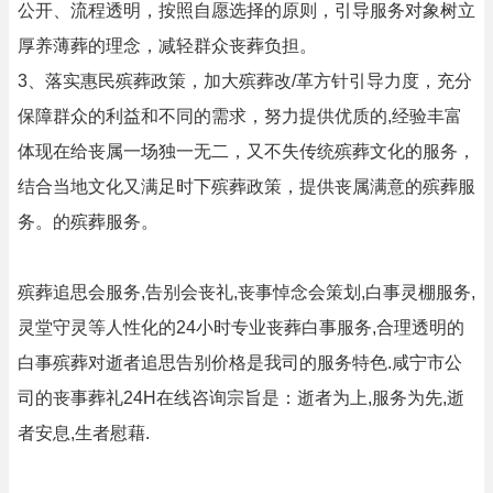
公开、流程透明，按照自愿选择的原则，引导服务对象树立
厚养薄葬的理念，减轻群众丧葬负担。
3、落实惠民殡葬政策，加大殡葬改/革方针引导力度，充分
保障群众的利益和不同的需求，努力提供优质的,经验丰富
体现在给丧属一场独一无二，又不失传统殡葬文化的服务，
结合当地文化又满足时下殡葬政策，提供丧属满意的殡葬服
务。的殡葬服务。
殡葬追思会服务,告别会丧礼,丧事悼念会策划,白事灵棚服务,
灵堂守灵等人性化的24小时专业丧葬白事服务,合理透明的
白事殡葬对逝者追思告别价格是我司的服务特色.咸宁市公
司的丧事葬礼24H在线咨询宗旨是：逝者为上,服务为先,逝
者安息,生者慰藉.