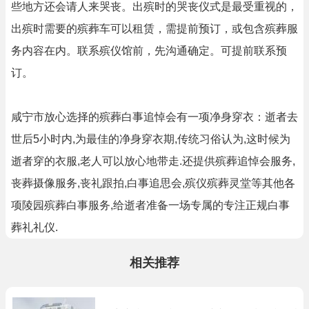
些地方还会请人来哭丧。出殡时的哭丧仪式是最受重视的，
出殡时需要的殡葬车可以租赁，需提前预订，或包含殡葬服
务内容在内。联系殡仪馆前，先沟通确定。可提前联系预
订。
咸宁市放心选择的殡葬白事追悼会有一项净身穿衣：逝者去
世后5小时内,为最佳的净身穿衣期,传统习俗认为,这时候为
逝者穿的衣服,老人可以放心地带走.还提供殡葬追悼会服务,
丧葬摄像服务,丧礼跟拍,白事追思会,殡仪殡葬灵堂等其他各
项陵园殡葬白事服务,给逝者准备一场专属的专注正规白事
葬礼礼仪.
相关推荐