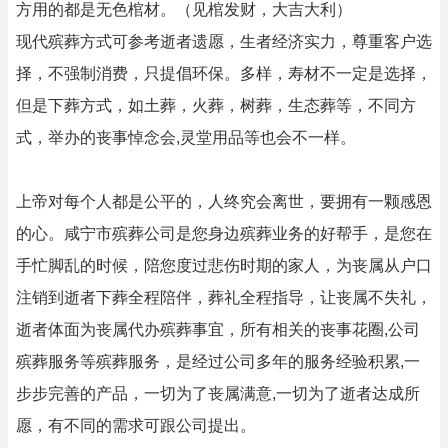
方用的都是无色棺材。（见棺发财，大吉大利）
现代殡葬方式可参考逝者遗愿，生者经济实力，尊重客户选
择，不强制消费，只提倡环保。多样，寿材不一定是选择，
但是下葬方式，如土葬，火葬，树葬，生态葬等，不同方
式，举办的丧事悼念会,灵堂用品等也会不一样。
上帝对每个人都是公平的，人终究会离世，要拥有一颗感恩
的心。咸宁市殡葬公司是您身边殡葬业务的好帮手，是您在
手忙脚乱的时候，陪您度过悲伤时期的家人，为丧属从户口
注销到逝者下葬全程陪伴，葬礼全程指导，让丧属不失礼，
逝者体面为丧属代办殡葬事宜，所有相关的丧事花圈,公司
殡葬服务等殡葬服务，是经过公司多年的服务经验积累,一
步步完善的产品，一切为了丧属满意,一切为了逝者达成所
愿，有不同的需求可跟公司提出。