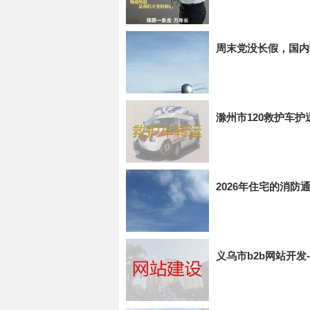
周末党没长假，国内
滁州市120救护车护
2026年住宅的消
义乌市b2b网站开