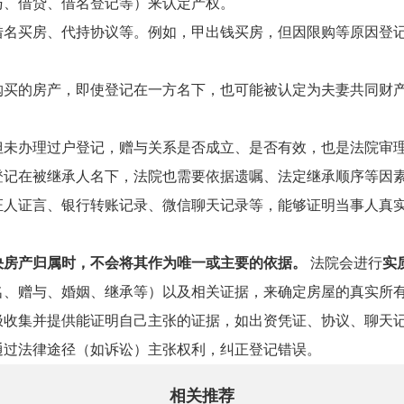
与、借贷、借名登记等）来认定产权。
借名买房、代持协议等。例如，甲出钱买房，但因限购等原因登
购买的房产，即使登记在一方名下，也可能被认定为夫妻共同财
但未办理过户登记，赠与关系是否成立、是否有效，也是法院审
登记在被继承人名下，法院也需要依据遗嘱、法定继承顺序等因
证人证言、银行转账记录、微信聊天记录等，能够证明当事人真
决房产归属时，不会将其作为唯一或主要的依据。
法院会进行
实
名、赠与、婚姻、继承等）以及相关证据，来确定房屋的真实所
极收集并提供能证明自己主张的证据，如出资凭证、协议、聊天
通过法律途径（如诉讼）主张权利，纠正登记错误。
相关推荐