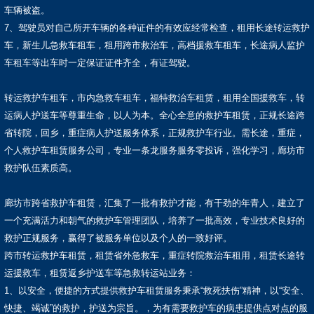
车辆被盗。
7、驾驶员对自己所开车辆的各种证件的有效应经常检查，租用长途转运救护
车，新生儿急救车租车，租用跨市救治车，高档援救车租车，长途病人监护
车租车等出车时一定保证证件齐全，有证驾驶。
转运救护车租车，市内急救车租车，福特救治车租赁，租用全国援救车，转
运病人护送车等尊重生命，以人为本。全心全意的救护车租赁，正规长途跨
省转院，回乡，重症病人护送服务体系，正规救护车行业。需长途，重症，
个人救护车租赁服务公司，专业一条龙服务服务零投诉，强化学习，廊坊市
救护队伍素质高。
廊坊市跨省救护车租赁，汇集了一批有救护才能，有干劲的年青人，建立了
一个充满活力和朝气的救护车管理团队，培养了一批高效，专业技术良好的
救护正规服务，赢得了被服务单位以及个人的一致好评。
跨市转运救护车租赁，租赁省外急救车，重症转院救治车租用，租赁长途转
运援救车，租赁返乡护送车等急救转运站业务：
1、以安全，便捷的方式提供救护车租赁服务秉承“救死扶伤”精神，以“安全、
快捷、竭诚”的救护，护送为宗旨。，为有需要救护车的病患提供点对点的服