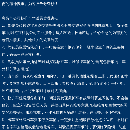
伤的精神做事。为客户争分夺秒！
廊坊市公司救护车驾驶员管理办法
1、驾驶员必须遵守道路交通管理法及有关交通安全管理的规章规则，安全驾
车;同时遵守租赁公司专业服务于病人转送，长途转运，全心全意的为需要的
老百姓服务。其他相关的规章制度。
2、驾驶员应爱惜救护车，平时要注意车辆的保养，经常检查车辆的主要机
件，确保车辆正常行驶。
3、驾驶员应每天抽适当时间擦洗救护车，以保持车辆的清洁(包括车内、车
外和引擎的清洁)。
4、出车前，要例行检查车辆的水、电、油及其他性能是否正常，发现不正常
时，要立即加补或调整。出车回来，要检查存油量，发现存油不足一格时，
应立即加油，不得出车时才临时去加油。
5、救护车租赁服务出车前，驾驶员发现救护车有故障时要立即检修。不会检
修的，应立即报告管理人员，并提出具体的维修意见(包括维修项目和大致需
要的经费等)。未经批准，不许私自将车辆送厂维修，违者费用不予报销。
6、出车在外或出车归来停放车辆，一定要注意选取停放地点和位置，不能在
不准停车的路段或危险地段停车。驾驶员离开车辆时，要锁好保险锁，防止