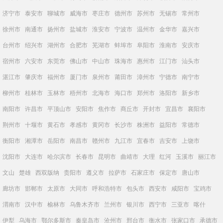
济宁市
泰安市
聊城市
威海市
枣庄市
德州市
苏州市
无锡市
常州市
徐州市
南通市
扬州市
盐城市
淮安市
宁波市
温州市
金华市
嘉兴市
台州市
绍兴市
湖州市
合肥市
芜湖市
蚌埠市
阜阳市
淮南市
安庆市
宿州市
六安市
东莞市
佛山市
中山市
珠海市
惠州市
江门市
汕头市
湛江市
肇庆市
福州市
厦门市
泉州市
莆田市
漳州市
宁德市
南宁市
柳州市
桂林市
玉林市
梧州市
北海市
海口市
郑州市
洛阳市
新乡市
南阳市
许昌市
平顶山市
安阳市
焦作市
商丘市
开封市
宜昌市
襄阳市
荆州市
十堰市
黄石市
孝感市
黄冈市
长沙市
株洲市
益阳市
常德市
衡阳市
湘潭市
岳阳市
南昌市
赣州市
九江市
宜春市
吉安市
上饶市
沈阳市
大连市
哈尔滨市
长春市
昆明市
曲靖市
大理
红河
玉溪市
丽江市
文山
楚雄
西双版纳
贵阳市
遵义市
拉萨市
石家庄市
保定市
唐山市
廊坊市
邯郸市
太原市
大同市
呼和浩特市
包头市
西安市
咸阳市
宝鸡市
渭南市
汉中市
榆林市
乌鲁木齐市
兰州市
银川市
西宁市
三亚市
喀什
伊犁
乌海市
鄂尔多斯市
秦皇岛市
沧州市
邢台市
衡水市
张家口市
承德市