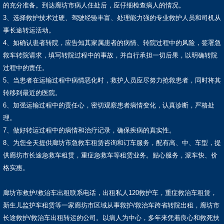
的充分准备。到达廊坊市病人住处后，应仔细检查病人的情况。
3、选择救护技术过硬、驾驶经验丰富、处理能力强的专业救护人员和司机从
事长途转运活动。
4、如确认患者转院，应告知其家属患者的病情、转院过程中的风险，签署急
救车转院请求，填写转院过程中的事故，并自行承担一切后果，以明确转院
过程中的责任。
5、当患者在运输过程中病情恶化时，救护人员应尽努力抢救患者，同时将其
转移到最近的医院。
6、加强运输过程中的责任心，密切观察患者病情变化，认真诊断，严格处
理。
7、做好转运过程中的病情和治疗记录，确保疾病的真实性。
8、为您全天提供廊坊市急救车租赁咨询和订车服务，配有高、中、车型，提
供廊坊市长途急救车租赁，重症急救车等租赁业务。贴心服务，派车快、价
格实惠。
廊坊市救护/救治车出租联系电话，出租私人120救护车，重症救治车租赁，
新生儿监护车租赁等一家廊坊市区域从事救护/救治车跨省转院出租，廊坊市
长途救护/救治车出租转运的公司。以病人为中心，多年来凭着良心和救死扶