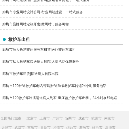
廊坊市网站建设推广服务公司|搜索引擎优化，一站式服务
廊坊市专业网站设计公司-行业网站建设，一站式服务
廊坊市品牌网站定制开发|做网站，服务可靠
救护车出租
廊坊市病人长途转运服务车租赁|医疗转运车出租
廊坊市私人救护车接送病人转院|大型活动保障服务
廊坊市救护车租赁|接送病人转院出院
廊坊市120长途救护车电话号码|长途跨省救护车转运24小时服务电话
廊坊市120救护车跨省运送病人到家-重症监护救护车出租，24小时在线电话
全国热门城市：
北京市
上海市
广州市
深圳市
成都市
杭州市
南京市
天津市
武汉市
重庆市
青岛市
济南市
烟台市
潍坊市
临沂市
淄博市