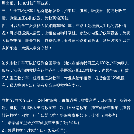
期出租、长短期包车等业务。
三、汕头市救护车上配备急救设备：担架床、供氧、吸痰器、简易呼吸气
囊、测量血压心跳仪器、急救药箱药包。
四、可以汕头市派救护人员跟随车辆出车，在路上处理病人出现的各种情
况！可以根据病人需要，出租全自动呼吸机、参数心电监护仪等设备，为病
人保驾护航。服务到位、收费合理，有高速公路都跑高速，紧急时候可以走
救护车道，为病人争分夺秒！
汕头市救护车可以护送到全国等地，汕头市都有我司正规120救护车为病人
服务，汕头市的救护车证件齐全，是医院正规120救护车，购买全保，租赁
私人重症救护车，租赁重症急救车，专业救治车租赁，租赁全国120救援
车，私人护送车出租等有多台正规救护车专业。
救护车/救援车出租，24小时服务，价格透明，收费合理，口碑相传，好评不
断。机构，租用私人出院救护车，租用省外急救车，跨市救治车租车，跨省
转运救援车租赁，租车妇婴监护车等服务费用如下：(此处仅供参考)
1，豪华监护型救护车/救援车出租(10元/公里)。
2，普通救护车/救援车出租(8元/公里)。