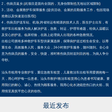
2，伤病员返乡;(此项目是面向全国的，无身份限制也无地址区域限制)
3，活动、会展救护车保障服务;(提供活动、会展的后勤服务工作，包括现场
抢救以及快速送往医/院)
4，伤病员护送车站、机场;跨省转运有精湛的技术人员，医生护士出车，有
救护车出租服务为病人解决护送，急救，转运，护理等难题，给病人温暖以
及安心的护送。临床经验，在路上处理病人出现的各种急救情况。
出租公司拥有多种救护车车型供家属选择，保障病护送过程生命安全。以尊
重生命、高效服务人民，服务大众，24小时救护车服务，随叫随到。全心全
意为伤病员的服务，安全，快捷，准时将伤病员转送到目的地，为病人争分
夺秒。
汕头市租用专业救护车，重症急救车租赁，儿童救治车出租等用爱拥抱每一
天，用心呵护每一位患者。汕头市救护/救治车租赁用心为患者书写健康。要
用我们的耐心、诚心、热情为顾客服务。我用心化水浇熄您伤口的火焰，我
用情至真抚平您心灵的创伤。
最近发布