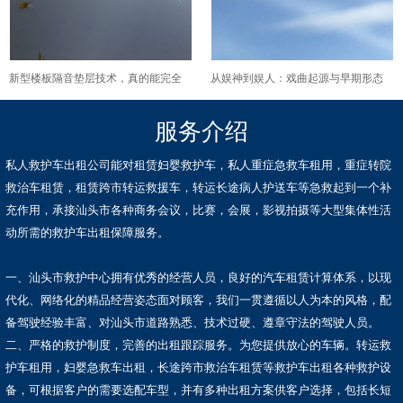
新型楼板隔音垫层技术，真的能完全
从娱神到娱人：戏曲起源与早期形态
解决楼板撞击声传播吗？
所反映的古代社会信仰与娱乐生活。
服务介绍
私人救护车出租公司能对租赁妇婴救护车，私人重症急救车租用，重症转院
救治车租赁，租赁跨市转运救援车，转运长途病人护送车等急救起到一个补
充作用，承接汕头市各种商务会议，比赛，会展，影视拍摄等大型集体性活
动所需的救护车出租保障服务。
一、汕头市救护中心拥有优秀的经营人员，良好的汽车租赁计算体系，以现
代化、网络化的精品经营姿态面对顾客，我们一贯遵循以人为本的风格，配
备驾驶经验丰富、对汕头市道路熟悉、技术过硬、遵章守法的驾驶人员。
二、严格的救护制度，完善的出租跟踪服务。为您提供放心的车辆。转运救
护车租用，妇婴急救车出租，长途跨市救治车租赁等救护车出租各种救护设
备，可根据客户的需要选配车型，并有多种出租方案供客户选择，包括长短