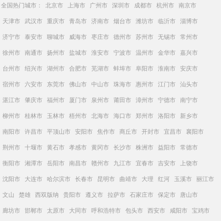
全国热门城市：
北京市
上海市
广州市
深圳市
成都市
杭州市
南京市
天津市
武汉市
重庆市
青岛市
济南市
烟台市
潍坊市
临沂市
淄博市
济宁市
泰安市
聊城市
威海市
枣庄市
德州市
苏州市
无锡市
常州市
徐州市
南通市
扬州市
盐城市
淮安市
宁波市
温州市
金华市
嘉兴市
台州市
绍兴市
湖州市
合肥市
芜湖市
蚌埠市
阜阳市
淮南市
安庆市
宿州市
六安市
东莞市
佛山市
中山市
珠海市
惠州市
江门市
汕头市
湛江市
肇庆市
福州市
厦门市
泉州市
莆田市
漳州市
宁德市
南宁市
柳州市
桂林市
玉林市
梧州市
北海市
海口市
郑州市
洛阳市
新乡市
南阳市
许昌市
平顶山市
安阳市
焦作市
商丘市
开封市
宜昌市
襄阳市
荆州市
十堰市
黄石市
孝感市
黄冈市
长沙市
株洲市
益阳市
常德市
衡阳市
湘潭市
岳阳市
南昌市
赣州市
九江市
宜春市
吉安市
上饶市
沈阳市
大连市
哈尔滨市
长春市
昆明市
曲靖市
大理
红河
玉溪市
丽江市
文山
楚雄
西双版纳
贵阳市
遵义市
拉萨市
石家庄市
保定市
唐山市
廊坊市
邯郸市
太原市
大同市
呼和浩特市
包头市
西安市
咸阳市
宝鸡市