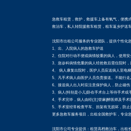
急救车租赁，救护，救援车上备有氧气，便携
救治车，私人转院援救车租赁，租车返乡护送
沈阳市出租公司服务的专业团队，提供个性化急
1、出、入院病人的急救车护送
2、住院对行动不便或病情较重的病人，使用安
3、急诊科病情危重的病人经抢救后需住院时
4、 病人康复出院时，医护人员应送病人至电
5、凡手术病人由医护人员负责接送。不能行走
6、接送病人出入时应注意保护病人，防止碰
3、病人(特别是小儿)卧在手术台上等待手术
4、手术完毕，病人由经(主)管麻|醉医师及
5、手术室经常检查平车、担架有无损坏，防止
更多急救车服务项目，出租全国救护车，专业
沈阳市公司专业提供：租赁高档救治车，出租长