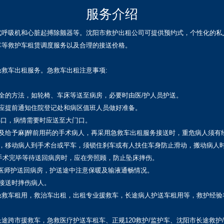
服务介绍
式呼吸机和心脏起搏除颤器等。沈阳市救护出租公司可提供预约式，个性化的私
车等救护车租赁调度服务以及合理的接送价格。
救车出租服务。急救车出租注意事项:
全的方法，如轮椅、车床等送至病房，必要时由医/护人员护送。
，应提前通知住院登记处和病区值班人员做好准备。
梯口，病情需要时应送至大门口。
及给予麻|醉前用药的手术病人，再采用急救车出租服务接送时，重危病人须有经
伤，移动病人到手术台或平车，须锁住刹车或有人扶住车身防止滑动，搬动病人
或手术完毕等待送回病房时，应在旁照顾，防止坠床摔伤。
手术医师护送回病房，护送途中注意保暖及输液通畅情况。
接送时摔伤病人。
急救车租用，救治车出租，出租专业援救车，长途病人护送车租用等，救护经验
途跨市援救车，急救医疗护送车租车、正规120救护/监护车、沈阳市长途救护