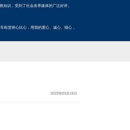
互救知识，受到了社会各界媒体的广泛好评。
护车租赁将心比心，用我的爱心、诚心、细心，
2025年03月16日