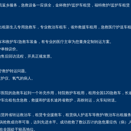
员返乡服务，急救设备一应俱全，金杯救护/监护车租赁，福特救护/监护车租赁
，出租新生儿专用急救车，专业救治车租车，省外救援车租用，急救医疗护送车
车和救护车/急救车装备，有专业的医疗主审为您量身定制转运方案。
户单独议价。
的售后回访流程，开具正规发票。
疗救护转运问题。
监护仪、氧气的病人。
医院的急救车起到一个补充作用，转院救护车租用，租用全国120急救车，长
护车出租包含急救，救援和护送长途跨省救护，高铁转运，火车站转送。
赁跨省转运救治车，租赁专业援救车，租赁病人护送车等救护/救治车出租服
重病抢救成功率可靠，达到先进水平。成功抢救了数以百计的急危重症伤（病）
，在全国处于较高地位。