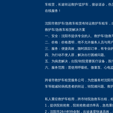
车租赁，长途转运救护/监护车，接诊送诊，伤
在线服务！
沈阳市救护车/急救车租赁有转运救护车租车
救护车/急救车租赁解决方案
一、安全：沈阳市提供专业的人、救护车/急救
二、价格：价格透明，绝不允许服务人员与用
三、服务：便捷高效，随时跟踪订单，有专业
四、为行动不便人群，解决出行困难问题。
五、为病患解决，出院/转院需要医疗设备，医
六、服务范围：需使用呼吸机、微量泵、心电
跨省市救护车租赁服务公司，为您服务对沈阳市
车等能减轻病残患者的转运，转院难问题。救
私人重症救护车租用，跨市转院急救车出租，租
1，提供院前抢救，院前抢救成功率高，急危
2，沈阳市24小时待命制，出诊速度快速高效