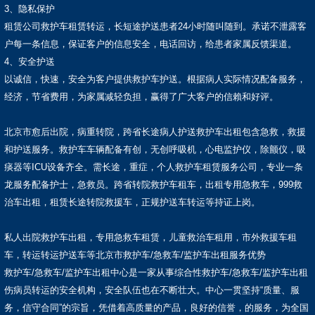
3、隐私保护
租赁公司救护车租赁转运，长短途护送患者24小时随叫随到。承诺不泄露客
户每一条信息，保证客户的信息安全，电话回访，给患者家属反馈渠道。
4、安全护送
以诚信，快速，安全为客户提供救护车护送。根据病人实际情况配备服务，
经济，节省费用，为家属减轻负担，赢得了广大客户的信賴和好评。
北京市愈后出院，病重转院，跨省长途病人护送救护车出租包含急救，救援
和护送服务。救护车车辆配备有创，无创呼吸机，心电监护仪，除颤仪，吸
痰器等ICU设备齐全。需长途，重症，个人救护车租赁服务公司，专业一条
龙服务配备护士，急救员。跨省转院救护车租车，出租专用急救车，999救
治车出租，租赁长途转院救援车，正规护送车转运等持证上岗。
私人出院救护车出租，专用急救车租赁，儿童救治车租用，市外救援车租
车，转运转运护送车等北京市救护车/急救车/监护车出租服务优势
救护车/急救车/监护车出租中心是一家从事综合性救护车/急救车/监护车出租
伤病员转运的安全机构，安全队伍也在不断壮大。中心一贯坚持“质量、服
务，信守合同”的宗旨，凭借着高质量的产品，良好的信誉，的服务，为全国