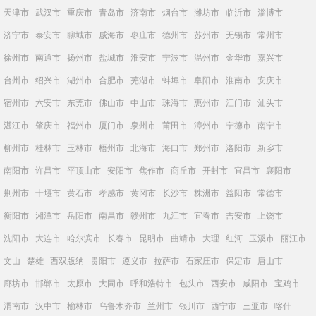
天津市
武汉市
重庆市
青岛市
济南市
烟台市
潍坊市
临沂市
淄博市
济宁市
泰安市
聊城市
威海市
枣庄市
德州市
苏州市
无锡市
常州市
徐州市
南通市
扬州市
盐城市
淮安市
宁波市
温州市
金华市
嘉兴市
台州市
绍兴市
湖州市
合肥市
芜湖市
蚌埠市
阜阳市
淮南市
安庆市
宿州市
六安市
东莞市
佛山市
中山市
珠海市
惠州市
江门市
汕头市
湛江市
肇庆市
福州市
厦门市
泉州市
莆田市
漳州市
宁德市
南宁市
柳州市
桂林市
玉林市
梧州市
北海市
海口市
郑州市
洛阳市
新乡市
南阳市
许昌市
平顶山市
安阳市
焦作市
商丘市
开封市
宜昌市
襄阳市
荆州市
十堰市
黄石市
孝感市
黄冈市
长沙市
株洲市
益阳市
常德市
衡阳市
湘潭市
岳阳市
南昌市
赣州市
九江市
宜春市
吉安市
上饶市
沈阳市
大连市
哈尔滨市
长春市
昆明市
曲靖市
大理
红河
玉溪市
丽江市
文山
楚雄
西双版纳
贵阳市
遵义市
拉萨市
石家庄市
保定市
唐山市
廊坊市
邯郸市
太原市
大同市
呼和浩特市
包头市
西安市
咸阳市
宝鸡市
渭南市
汉中市
榆林市
乌鲁木齐市
兰州市
银川市
西宁市
三亚市
喀什